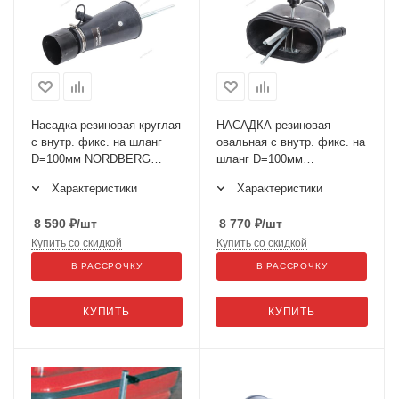
Насадка резиновая круглая
НАСАДКА резиновая
с внутр. фикс. на шланг
овальная с внутр. фикс. на
D=100мм NORDBERG
шланг D=100мм
AN100RP
NORDBERG AN100DP
Характеристики
Характеристики
8 590
₽
/шт
8 770
₽
/шт
Купить со скидкой
Купить со скидкой
В РАССРОЧКУ
В РАССРОЧКУ
КУПИТЬ
КУПИТЬ