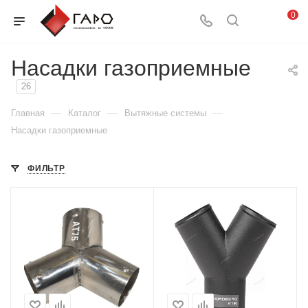
0
Насадки газоприемные
26
—
—
—
Главная
Каталог
Вытяжные системы
Насадки газоприемные
ФИЛЬТР