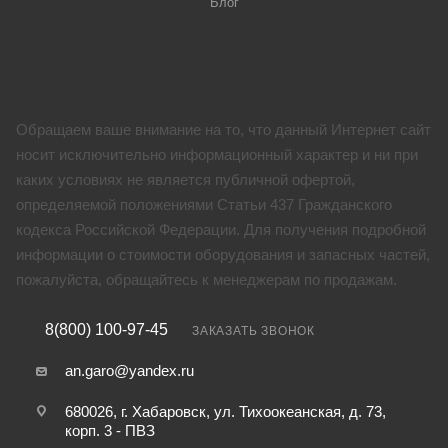
Блог
Обращаем ваше внимание на то, что данный Интернет сайт
носит исключительно информационный характер и ни при
каких условиях не является публичной офертой,
определяемой положениями Статьи 437 Гражданского
кодекса Российской Федерации. Для получения подробной
информации о стоимости оборудования и запасных частей,
пожалуйста, обращайтесь к менеджерам по продажам.
8(800) 100-97-45
ЗАКАЗАТЬ ЗВОНОК
an.garo@yandex.ru
680026, г. Хабаровск, ул. Тихоокеанская, д. 73,
корп. 3 - ПВЗ