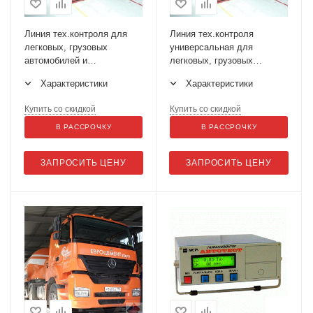
Линия тех.контроля для
Линия тех.контроля
легковых, грузовых
универсальная для
автомобилей и
легковых, грузовых
микроавтобусов до 13 т на
автомобилей и
Характеристики
Характеристики
ось ЛТК-С 13000.01
микроавтобусов до 16 т на
ось ЛТК-С 16000.02
Купить со скидкой
Купить со скидкой
В РАССРОЧКУ
В РАССРОЧКУ
ЗАПРОСИТЬ ЦЕНУ
ЗАПРОСИТЬ ЦЕНУ