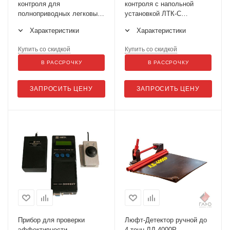
контроля для
контроля с напольной
полноприводных легковых
установкой ЛТК-С
автомобилей и
3000М.01
Характеристики
Характеристики
микроавтобусов ЛТК-С
3500М (МЕТА)
Купить со скидкой
Купить со скидкой
В РАССРОЧКУ
В РАССРОЧКУ
ЗАПРОСИТЬ ЦЕНУ
ЗАПРОСИТЬ ЦЕНУ
Прибор для проверки
Люфт-Детектор ручной до
эффективности
4 тонн ЛД-4000Р