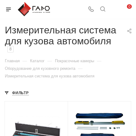
0
Измерительная система
для кузова автомобиля
8
—
—
—
Главная
Каталог
Покрасочные камеры
—
Оборудование для кузовного ремонта
Измерительная система для кузова автомобиля
ФИЛЬТР