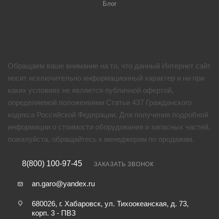
Блог
Обращаем ваше внимание на то, что данный Интернет сайт
носит исключительно информационный характер и ни при
каких условиях не является публичной офертой,
определяемой положениями Статьи 437 Гражданского
кодекса Российской Федерации. Для получения подробной
информации о стоимости оборудования и запасных частей,
пожалуйста, обращайтесь к менеджерам по продажам.
8(800) 100-97-45
ЗАКАЗАТЬ ЗВОНОК
an.garo@yandex.ru
680026, г. Хабаровск, ул. Тихоокеанская, д. 73,
корп. 3 - ПВЗ