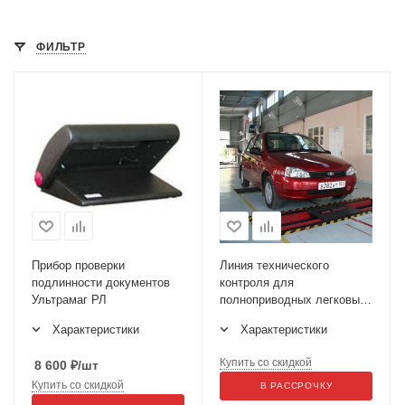
ФИЛЬТР
Прибор проверки
Линия технического
подлинности документов
контроля для
Ультрамаг РЛ
полноприводных легковых
автомобилей и
Характеристики
Характеристики
микроавтобусов ЛТК-С
3500М (МЕТА)
Купить со скидкой
8 600
₽
/шт
Купить со скидкой
В РАССРОЧКУ