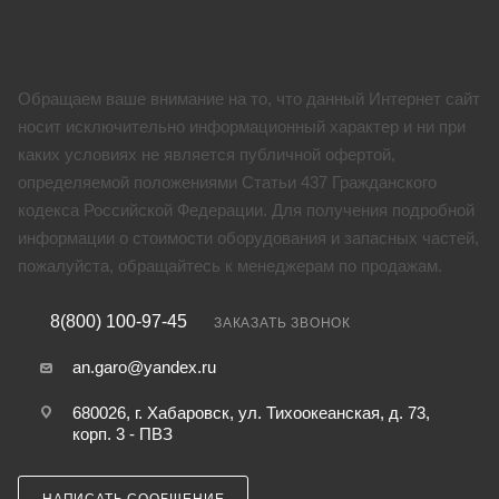
Обращаем ваше внимание на то, что данный Интернет сайт
носит исключительно информационный характер и ни при
каких условиях не является публичной офертой,
определяемой положениями Статьи 437 Гражданского
кодекса Российской Федерации. Для получения подробной
информации о стоимости оборудования и запасных частей,
пожалуйста, обращайтесь к менеджерам по продажам.
8(800) 100-97-45
ЗАКАЗАТЬ ЗВОНОК
an.garo@yandex.ru
680026, г. Хабаровск, ул. Тихоокеанская, д. 73,
корп. 3 - ПВЗ