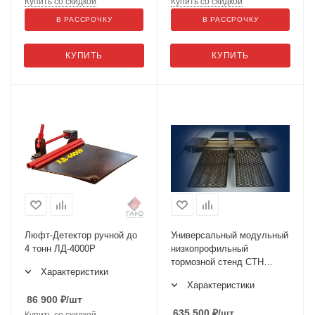
Купить со скидкой
Купить со скидкой
В РАССРОЧКУ
В РАССРОЧКУ
КУПИТЬ
КУПИТЬ
Люфт-Детектор ручной до
Универсальный модульный
4 тонн ЛД-4000Р
низкопрофильный
тормозной стенд СТН
Характеристики
3000М.02
Характеристики
86 900
₽
/шт
635 500
₽
/шт