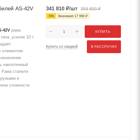
обилей AS-42V
341 810
₽
/шт
359 800
₽
-
5
%
Экономия
17 990
₽
S-42V
рама
КУПИТЬ
типа, усилие 10 т.
ладает
Купить со скидкой
В РАССРОЧКУ
м элементом
назначение.
ь накопленный
. Рама стапеля
рузками и
пени сложности.