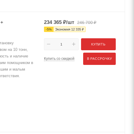
s+
234 365
₽
/шт
246 700
₽
-
5
%
Экономия
12 335
₽
тановку
КУПИТЬ
вом на 10 тонн,
ность и наличие
Купить со скидкой
В РАССРОЧКУ
ошим помощником в
льшим и малым
тветствия.