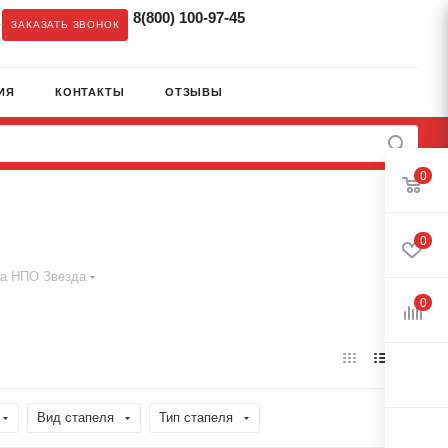
8(800) 100-97-45
c
ЗАКАЗАТЬ ЗВОНОК
ИЯ
КОНТАКТЫ
ОТЗЫВЫ
0
0
та НПО Звезда
0
Вид стапеля
Тип стапеля