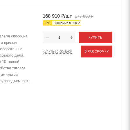
s
168 910
₽
/шт
177 800
₽
-
5
%
Экономия
8 890
₽
апеля способна
КУПИТЬ
 и принцип
азработаны с
Купить со скидкой
В РАССРОЧКУ
зовного дела.
 10 тонной
ойство тяговое
. ажимы за
 Грузоподъемность