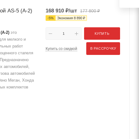
ой AS-5 (А-2)
168 910
₽
/шт
177 800
₽
-
5
%
Экономия
8 890
₽
(А-2)
это
КУПИТЬ
для мелкого и
ельных работ
Купить со скидкой
В РАССРОЧКУ
оценного стапеля
. Предназначено
ых автомобилей,
узова автомобилей
Рено Меган, Хонда
ных комплектов