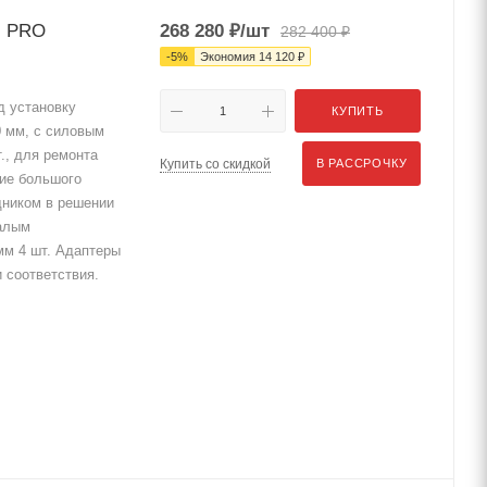
s PRO
268 280
₽
/шт
282 400
₽
-
5
%
Экономия
14 120
₽
 установку
КУПИТЬ
0 мм, с силовым
., для ремонта
Купить со скидкой
В РАССРОЧКУ
чие большого
щником в решении
малым
мм 4 шт. Адаптеры
 соответствия.