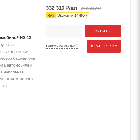
332 310
₽
/шт
349 800
₽
-
5
%
Экономия
17 490
₽
КУПИТЬ
омобилей NS-12
-
лу. Она
Купить со скидкой
В РАССРОЧКУ
ковых и рамных
иловой башней она
нта автомобилей.
ая напольная
ель для тяжелого
шт.)