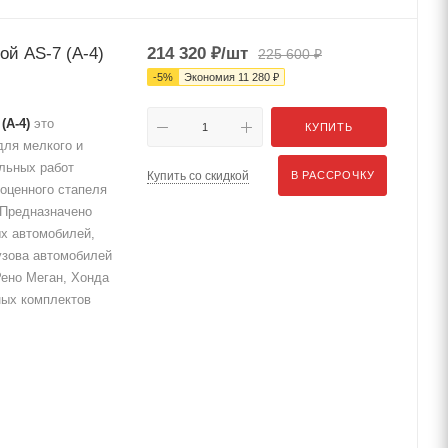
ой AS-7 (А-4)
214 320
₽
/шт
225 600
₽
-
5
%
Экономия
11 280
₽
(А-4)
это
КУПИТЬ
для мелкого и
ельных работ
Купить со скидкой
В РАССРОЧКУ
оценного стапеля
. Предназначено
ых автомобилей,
узова автомобилей
Рено Меган, Хонда
ных комплектов