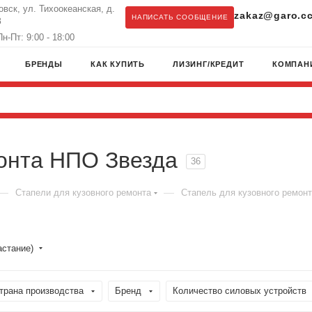
овск, ул. Тихоокеанская, д.
zakaz@garo.c
НАПИСАТЬ СООБЩЕНИЕ
З
н-Пт: 9:00 - 18:00
БРЕНДЫ
КАК КУПИТЬ
ЛИЗИНГ/КРЕДИТ
КОМПАН
монта НПО Звезда
36
—
—
Стапели для кузовного ремонта
Стапель для кузовного ремон
астание)
трана производства
Бренд
Количество силовых устройств