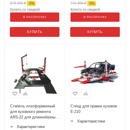
676 900
₽
731 800
₽
-
5
%
-
5
%
Купить со скидкой
Купить со скидкой
В РАССРОЧКУ
В РАССРОЧКУ
КУПИТЬ
КУПИТЬ
Стапель платформенный
Стенд для правки кузовов
для кузовного ремонта
Е-210
ARS-22 для длиннобазных
Характеристики
автомобилей
Характеристики