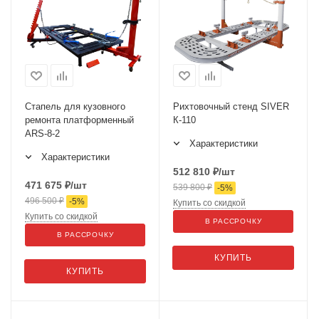
Стапель для кузовного
Рихтовочный стенд SIVER
ремонта платформенный
К-110
ARS-8-2
Характеристики
Характеристики
512 810
₽
/шт
471 675
₽
/шт
539 800
₽
-
5
%
496 500
₽
-
5
%
Купить со скидкой
Купить со скидкой
В РАССРОЧКУ
В РАССРОЧКУ
КУПИТЬ
КУПИТЬ