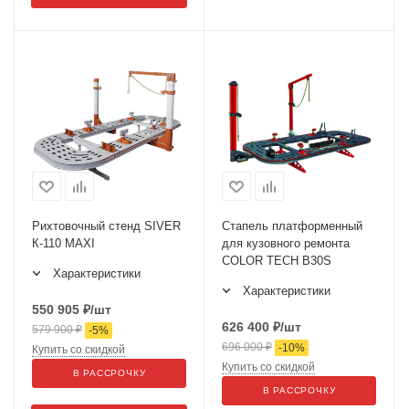
Рихтовочный стенд SIVER
Стапель платформенный
К-110 MAXI
для кузовного ремонта
COLOR TECH B30S
Характеристики
Характеристики
550 905
₽
/шт
626 400
₽
/шт
579 900
₽
-
5
%
696 000
₽
-
10
%
Купить со скидкой
Купить со скидкой
В РАССРОЧКУ
В РАССРОЧКУ