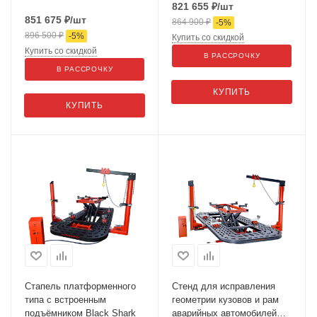
821 655
₽
/шт
851 675
₽
/шт
864 900
₽
-
5
%
896 500
₽
-
5
%
Купить со скидкой
Купить со скидкой
В РАССРОЧКУ
В РАССРОЧКУ
КУПИТЬ
КУПИТЬ
Cтапель платформенного
Стенд для исправления
типа с встроенным
геометрии кузовов и рам
подъёмником Black Shark
аварийных автомобилей