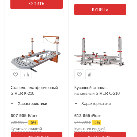
КУПИТЬ
КУПИТЬ
Cтапель платформенный
Кузовной стапель
SIVER К-210
напольный SIVER С-210
Характеристики
Характеристики
607 905
₽
/шт
612 655
₽
/шт
639 900
₽
644 900
₽
-
5
%
-
5
%
Купить со скидкой
Купить со скидкой
В РАССРОЧКУ
В РАССРОЧКУ