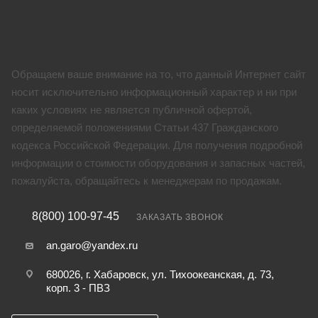
Обращаем ваше внимание на то, что данный Интернет сайт
носит исключительно информационный характер и ни при
каких условиях не является публичной офертой,
определяемой положениями Статьи 437 Гражданского
кодекса Российской Федерации. Для получения подробной
информации о стоимости оборудования и запасных частей,
пожалуйста, обращайтесь к менеджерам по продажам.
8(800) 100-97-45
ЗАКАЗАТЬ ЗВОНОК
an.garo@yandex.ru
680026, г. Хабаровск, ул. Тихоокеанская, д. 73,
корп. 3 - ПВЗ