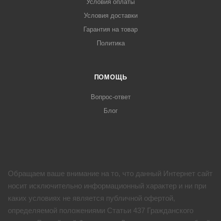
Условия оплаты
Условия доставки
Гарантия на товар
Политика
ПОМОЩЬ
Вопрос-ответ
Блог
Обращаем ваше внимание на то, что данный Интернет сайт
носит исключительно информационный характер и ни при
каких условиях не является публичной офертой,
определяемой положениями Статьи 437 Гражданского