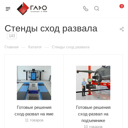
0
Стенды сход развала
143
—
—
Главная
Каталог
Стенды сход развала
Готовые решения
Готовые решения
сход-развал на яме
сход-развал на
11 товаров
подъемнике
10 товаров