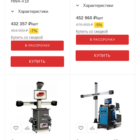
HWA-V18
Характеристики
Характеристики
452 960
₽
/шт
432 357
₽
/шт
476 800
₽
-
5
%
464 900
₽
-
7
%
Купить со скидкой
Купить со скидкой
В РАССРОЧКУ
В РАССРОЧКУ
КУПИТЬ
КУПИТЬ