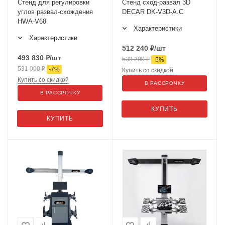
Стенд для регулировки
Стенд сход-развал 3D
углов развал-схождения
DECAR DK-V3D-A.C
HWA-V68
Характеристики
Характеристики
512 240
₽
/шт
493 830
₽
/шт
539 200
₽
-
5
%
531 000
₽
-
7
%
Купить со скидкой
Купить со скидкой
В РАССРОЧКУ
В РАССРОЧКУ
КУПИТЬ
КУПИТЬ