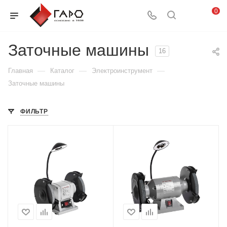
0
Заточные машины
16
—
—
—
Главная
Каталог
Электроинструмент
Заточные машины
ФИЛЬТР