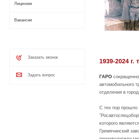
Лицензии
Вакансии
Заказать звонок
1939-2024 г.
Задать вопрос
ГАРО
сокращенное
автомобильного тр
отделения в город
С тех пор прошло
"Росавтоспецобору
которого являютс
Гремячинский заво
производители га