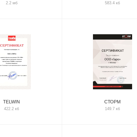
2.2 мб
583.4 кб
TELWIN
СТОРМ
422.2 кб
149.7 кб