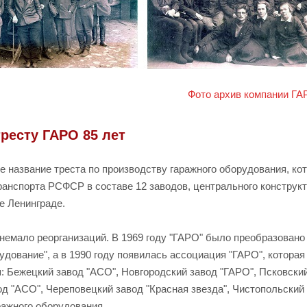
Фото архив компании Г
 тресту ГАРО 85 лет
 название треста по производству гаражного оборудования, ко
анспорта РСФСР в составе 12 заводов, центрального конструкт
е Ленинграде.
 немало реорганизаций. В 1969 году "ГАРО" было преобразовано
дование", а в 1990 году появилась ассоциация "ГАРО", котора
я: Бежецкий завод "АСО", Новгородский завод "ГАРО", Псковски
д "АСО", Череповецкий завод "Красная звезда", Чистопольский
ражного оборудования.