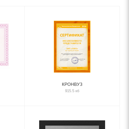
КРОНВУЗ
915.5 кб