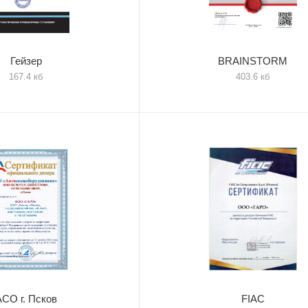
Гейзер
BRAINSTORM
167.4 кб
403.6 кб
АСО г. Псков
FIAC