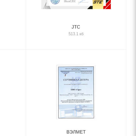
JTC
513.1 кб
ВЭЛМЕТ