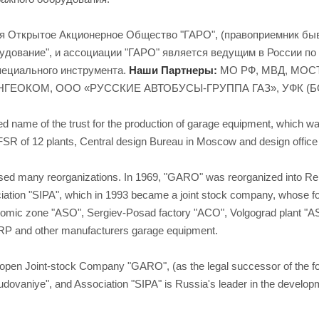
я Открытое Акционерное Общество "ГАРО", (правоприемник быв
дование", и ассоциации "ГАРО" является ведущим в России по 
пециального инструмента.
Наши Партнеры:
МО РФ, МВД, МОС
ГЕОКОМ, ООО «РУССКИЕ АВТОБУСЫ-ГРУППА ГАЗ», УФК (Б
ed name of the trust for the production of garage equipment, which 
FSR of 12 plants, Central design Bureau in Moscow and design office 
sed many reorganizations. In 1969, "GARO" was reorganized into Re
iation "SIPA", which in 1993 became a joint stock company, whose 
omic zone "ASO", Sergiev-Posad factory "ACO", Volgograd plant "ASO
RP and other manufacturers garage equipment.
e open Joint-stock Company "GARO", (as the legal successor of the 
dovaniye", and Association "SIPA" is Russia's leader in the develop