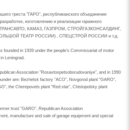
шего треста "ГАРО", республиканского объединения
разработке, изготовлению и реализации гаражного
ТРАНСАВТО, КАМАЗ, ГАЗПРОМ, СТРОЙГАЗКОНСАЛДИНГ,
ОЛЬШОЙ ТЕАТР РОССИИ) , СПЕЦСТРОЙ РОССИИ и т.д.
was founded in 1939 under the people's Commissariat of motor
in Leningrad.
publican Association "Rosavtospetsoborudovaniye", and in 1990
founder are: Bezhetsk factory "ACO", Novgorod plant "GARO",
", the Cherepovets plant "Red star", Chistopolsky plant
former trust "GARO", Republican Association
ment, manufacture and sale of garage equipment and special