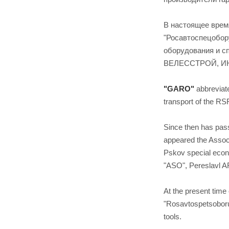
В настоящее врем
"Росавтоспецобору
оборудования и с
ВЕЛЕССТРОЙ, ИН
"GARO"
abbreviat
transport of the RS
Since then has pas
appeared the Assoc
Pskov special econ
"ASO", Pereslavl A
At the present tim
"Rosavtospetsoboru
tools.