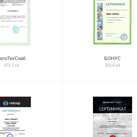
втоТехСнаб
БОНУС
472.2 кб
323.6 кб