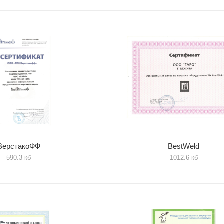
ВерстакоФФ
BestWeld
590.3 кб
1012.6 кб