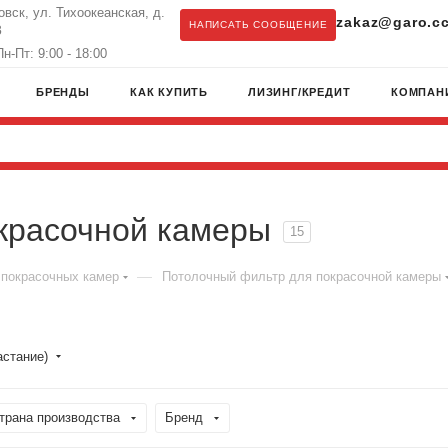
овск, ул. Тихоокеанская, д.
zakaz@garo.c
НАПИСАТЬ СООБЩЕНИЕ
З
н-Пт: 9:00 - 18:00
БРЕНДЫ
КАК КУПИТЬ
ЛИЗИНГ/КРЕДИТ
КОМПАН
красочной камеры
15
—
 покрасочных камер
Потолочный фильтр для покрасочной камеры
астание)
трана производства
Бренд