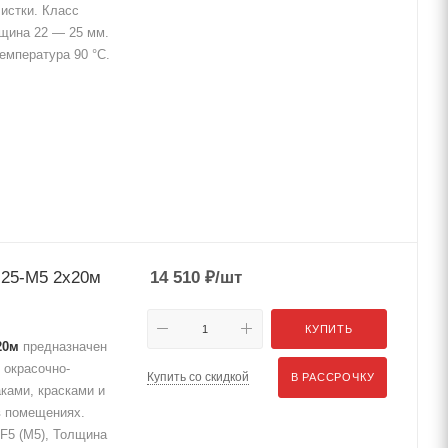
истки. Класс
лщина 22 — 25 мм.
емпература 90 °C.
25-М5 2x20м
14 510
₽
/шт
КУПИТЬ
20м
предназначен
 окрасочно-
Купить со скидкой
В РАССРОЧКУ
ками, красками и
в помещениях.
F5 (M5), Толщина