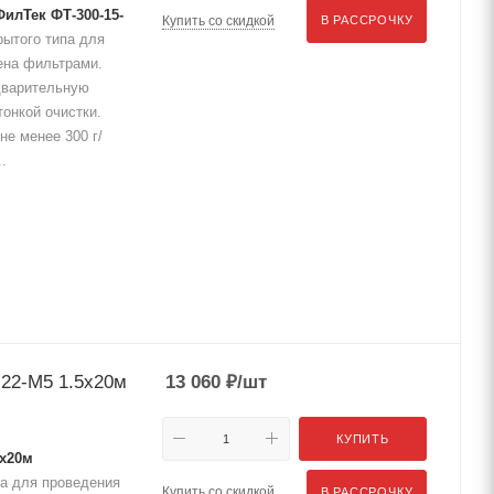
илТек ФТ-300-15-
Купить со скидкой
В РАССРОЧКУ
ытого типа для
ена фильтрами.
дварительную
тонкой очистки.
не менее 300 г/
.
22-М5 1.5x20м
13 060
₽
/шт
КУПИТЬ
5x20м
а для проведения
Купить со скидкой
В РАССРОЧКУ