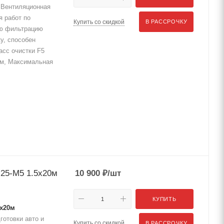
Вентиляционная
я работ по
Купить со скидкой
В РАССРОЧКУ
ую фильтрацию
у, способен
асс очистки F5
в.м, Максимальная
25-М5 1.5x20м
10 900
₽
/шт
КУПИТЬ
5x20м
готовки авто и
Купить со скидкой
В РАССРОЧКУ