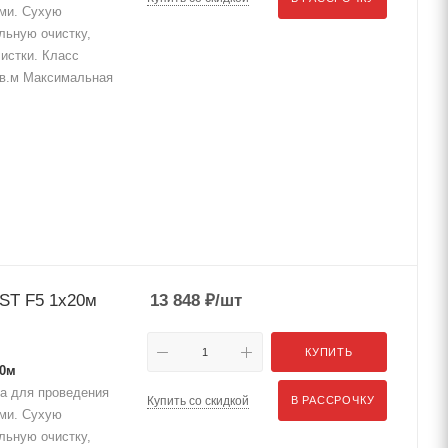
ами. Сухую
льную очистку,
истки. Класс
/кв.м Максимальная
ST F5 1x20м
13 848
₽
/шт
КУПИТЬ
20м
а для проведения
Купить со скидкой
В РАССРОЧКУ
ами. Сухую
льную очистку,