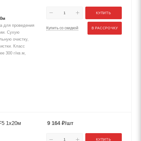
КУПИТЬ
20м
а для проведения
Купить со скидкой
В РАССРОЧКУ
ами. Сухую
льную очистку,
истки. Класс
е 300 г/кв.м,
F5 1x20м
9 164
₽
/шт
КУПИТЬ