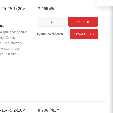
25-F5 1x20м
7 255
₽
/шт
КУПИТЬ
20м
а для проведения
Купить со скидкой
В РАССРОЧКУ
ами. Сухую
льную очистку,
истки. Класс
е 500 г/кв.м,
15-F5 2x20м
8 706
₽
/шт