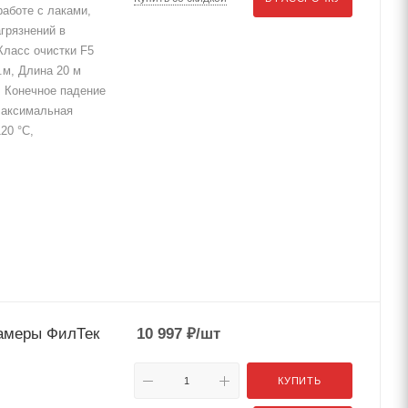
аботе с лаками,
грязнений в
Класс очистки F5
.м, Длина 20 м
, Конечное падение
Максимальная
20 °C,
камеры ФилТек
10 997
₽
/шт
КУПИТЬ