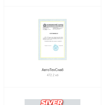
АвтоТехСнаб
472.2 кб