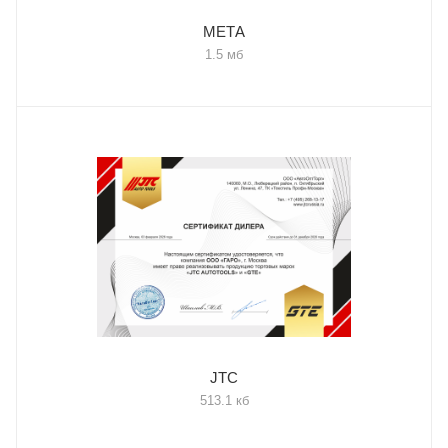
МЕТА
1.5 мб
JTC
513.1 кб