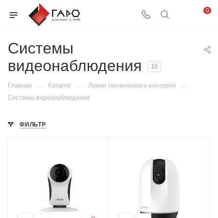
0
Системы
видеонаблюдения
16
—
—
—
Главная
Каталог
Линии технического контроля
Системы видеонаблюдения
ФИЛЬТР