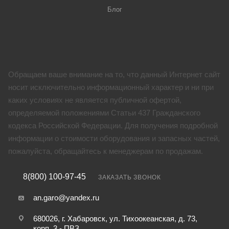
Блог
Обращаем ваше внимание на то, что данный Интернет сайт
носит исключительно информационный характер и ни при
каких условиях не является публичной офертой,
определяемой положениями Статьи 437 Гражданского
кодекса Российской Федерации. Для получения подробной
информации о стоимости оборудования и запасных частей,
пожалуйста, обращайтесь к менеджерам по продажам.
8(800) 100-97-45
ЗАКАЗАТЬ ЗВОНОК
an.garo@yandex.ru
680026, г. Хабаровск, ул. Тихоокеанская, д. 73,
корп. 3 - ПВЗ