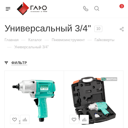
0
Универсальный 3/4"
10
—
—
—
Главная
Каталог
Пневмоинструмент
Гайковерты
—
Универсальный 3/4"
ФИЛЬТР