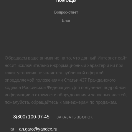
ПОМОЩЬ
Вопрос-ответ
Блог
Обращаем ваше внимание на то, что данный Интернет сайт
носит исключительно информационный характер и ни при
каких условиях не является публичной офертой,
определяемой положениями Статьи 437 Гражданского
кодекса Российской Федерации. Для получения подробной
информации о стоимости оборудования и запасных частей,
пожалуйста, обращайтесь к менеджерам по продажам.
8(800) 100-97-45
ЗАКАЗАТЬ ЗВОНОК
an.garo@yandex.ru