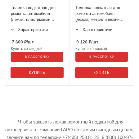
Тележка подкатная для
Тележка подкатная для
ремонта автомобиля
ремонта автомобиля
(лежак, пластиковый
(лежак, металлический
каркас) JTC-5811
каркас) усиленная
Характеристики
Характеристики
конструкция JTC-3105
7 600
₽
/шт
9 120
₽
/шт
Купить со скидкой
Купить со скидкой
В РАССРОЧКУ
В РАССРОЧКУ
КУПИТЬ
КУПИТЬ
Чтобы заказать лежак ремонтный подкатной для
автосервиса от компании ГАРО по самым выгодным ценам,
звоните нам по телефону +7(495) 258 81 22, 8 (800) 100-97-