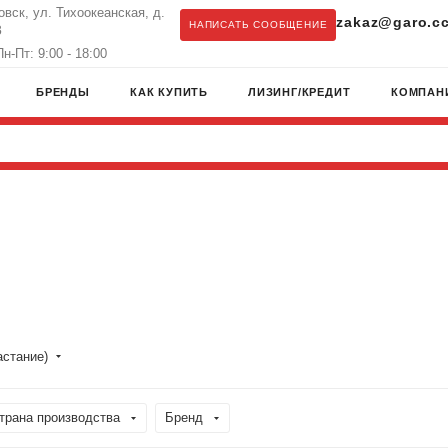
овск, ул. Тихоокеанская, д.
zakaz@garo.c
НАПИСАТЬ СООБЩЕНИЕ
З
н-Пт: 9:00 - 18:00
БРЕНДЫ
КАК КУПИТЬ
ЛИЗИНГ/КРЕДИТ
КОМПАН
астание)
трана производства
Бренд