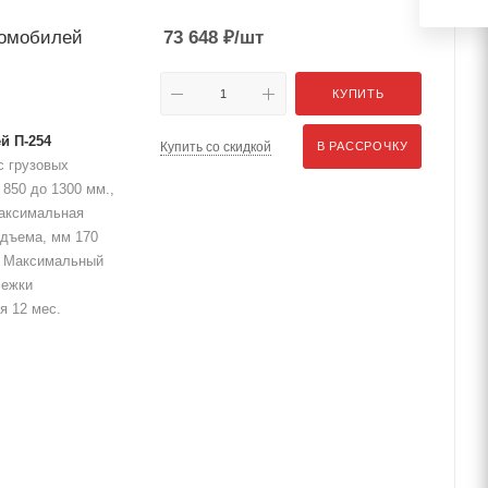
томобилей
73 648
₽
/шт
КУПИТЬ
й П-254
Купить со скидкой
В РАССРОЧКУ
с грузовых
850 до 1300 мм.,
Максимальная
одъема, мм 170
0 Максимальный
лежки
я 12 мес.