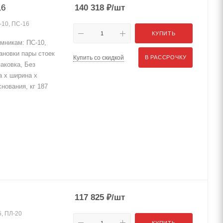
16
140 318
₽
/шт
-10, ПС-16
КУПИТЬ
мникам: ПС-10,
ановки пары стоек
Купить со скидкой
В РАССРОЧКУ
аковка, Без
а х ширина х
нования, кг 187
117 825
₽
/шт
5, ПЛ-20
КУПИТЬ