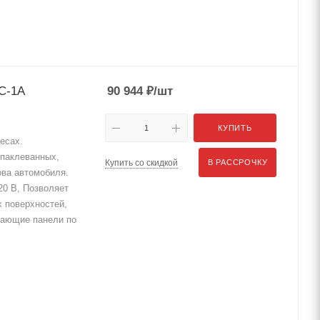
С-1А
90 944
₽
/шт
КУПИТЬ
есах.
шпаклеванных,
Купить со скидкой
В РАССРОЧКУ
ова автомобиля.
20 В, Позволяет
х поверхностей,
чающие панели по