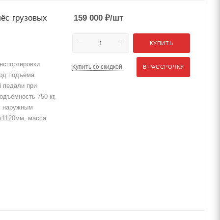
лёс грузовых
159 000
₽
/шт
КУПИТЬ
анспортировки
Купить со скидкой
В РАССРОЧКУ
вод подъёма
й педали при
подъёмность 750 кг,
с наружным
0х1120мм, масса