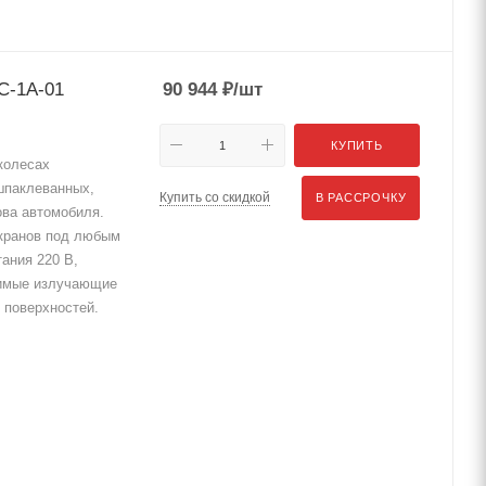
С-1А-01
90 944
₽
/шт
КУПИТЬ
колесах
шпаклеванных,
Купить со скидкой
В РАССРОЧКУ
ова автомобиля.
кранов под любым
ания 220 В,
симые излучающие
 поверхностей.