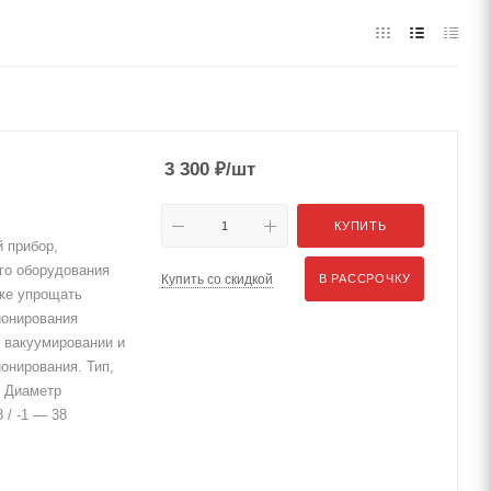
3 300
₽
/шт
КУПИТЬ
 прибор,
го оборудования
Купить со скидкой
В РАССРОЧКУ
кже упрощать
ионирования
и вакуумировании и
онирования. Тип,
7 Диаметр
 / -1 — 38