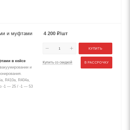
ами и муфтами
4 200
₽
/шт
КУПИТЬ
фтами в кейсе
Купить со скидкой
В РАССРОЧКУ
 вакуумировании и
ионирования.
a, R410a, R404a,
 -1 — 25 / -1 — 53