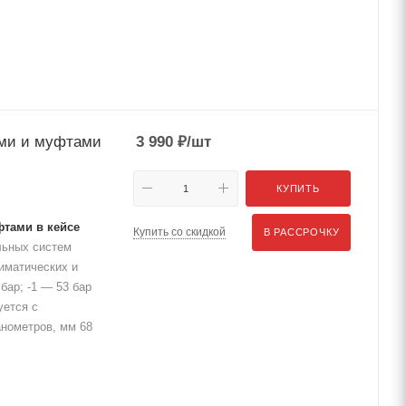
ами и муфтами
3 990
₽
/шт
КУПИТЬ
фтами в кейсе
Купить со скидкой
В РАССРОЧКУ
льных систем
иматических и
бар; -1 — 53 бар
уется с
анометров, мм 68