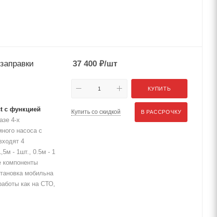
заправки
37 400
₽
/шт
КУПИТЬ
t с функцией
Купить со скидкой
В РАССРОЧКУ
азе 4-х
много насоса с
входят 4
5м - 1шт., 0.5м - 1
е компоненты
становка мобильна
работы как на СТО,