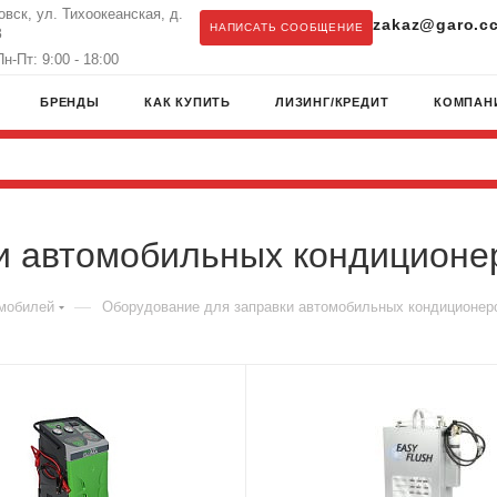
овск, ул. Тихоокеанская, д.
zakaz@garo.c
НАПИСАТЬ СООБЩЕНИЕ
З
н-Пт: 9:00 - 18:00
БРЕНДЫ
КАК КУПИТЬ
ЛИЗИНГ/КРЕДИТ
КОМПАН
и автомобильных кондиционе
—
омобилей
Оборудование для заправки автомобильных кондиционер