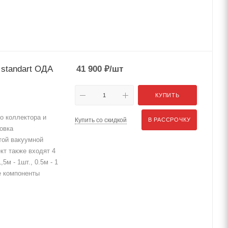
 standart ОДА
41 900
₽
/шт
КУПИТЬ
о коллектора и
Купить со скидкой
В РАССРОЧКУ
овка
той вакуумной
кт также входят 4
5м - 1шт., 0.5м - 1
е компоненты