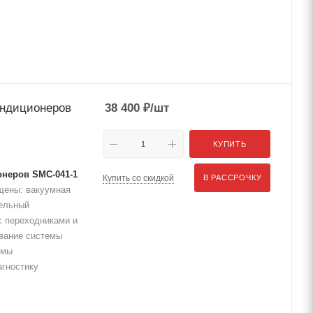
ондиционеров
38 400
₽
/шт
КУПИТЬ
онеров SMC-041-1
Купить со скидкой
В РАССРОЧКУ
ещены: вакуумная
ельный
с переходниками и
ование системы
емы
агностику