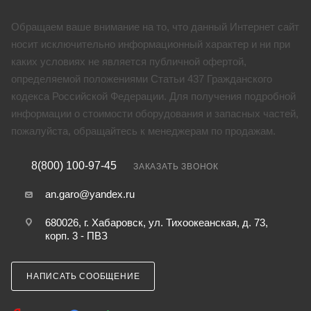
Обращаем ваше внимание на то, что данный Интернет сайт
носит исключительно информационный характер и ни при
каких условиях не является публичной офертой,
определяемой положениями Статьи 437 Гражданского
кодекса Российской Федерации. Для получения подробной
информации о стоимости оборудования и запасных частей,
пожалуйста, обращайтесь к менеджерам по продажам.
8(800) 100-97-45
ЗАКАЗАТЬ ЗВОНОК
an.garo@yandex.ru
680026, г. Хабаровск, ул. Тихоокеанская, д. 73,
корп. 3 - ПВЗ
НАПИСАТЬ СООБЩЕНИЕ