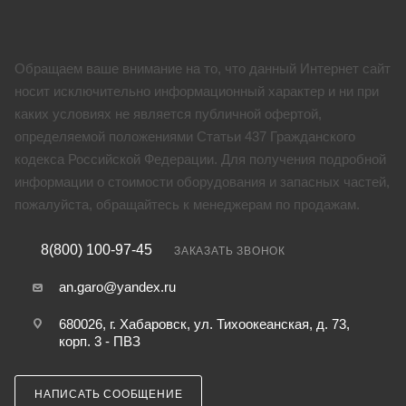
Обращаем ваше внимание на то, что данный Интернет сайт
носит исключительно информационный характер и ни при
каких условиях не является публичной офертой,
определяемой положениями Статьи 437 Гражданского
кодекса Российской Федерации. Для получения подробной
информации о стоимости оборудования и запасных частей,
пожалуйста, обращайтесь к менеджерам по продажам.
8(800) 100-97-45
ЗАКАЗАТЬ ЗВОНОК
an.garo@yandex.ru
680026, г. Хабаровск, ул. Тихоокеанская, д. 73,
корп. 3 - ПВЗ
НАПИСАТЬ СООБЩЕНИЕ