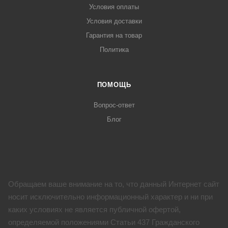
Условия оплаты
Условия доставки
Гарантия на товар
Политика
ПОМОЩЬ
Вопрос-ответ
Блог
Обращаем ваше внимание на то, что данный Интернет сайт
носит исключительно информационный характер и ни при
каких условиях не является публичной офертой,
определяемой положениями Статьи 437 Гражданского