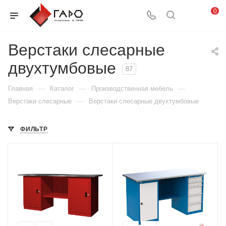
0
Верстаки слесарные
двухтумбовые
87
—
—
—
Главная
Каталог
Производственная мебель
—
Верстаки слесарные
Верстаки слесарные двухтумбовые
ФИЛЬТР