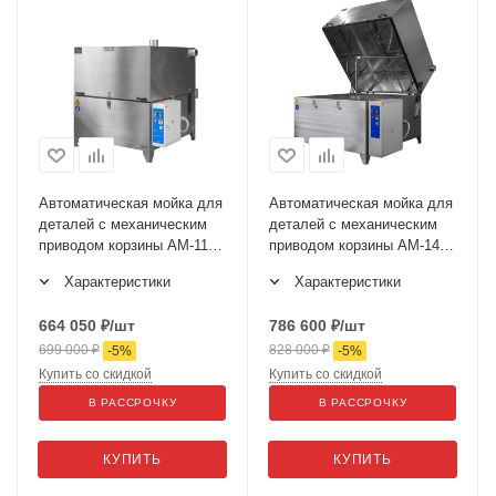
Автоматическая мойка для
Автоматическая мойка для
деталей с механическим
деталей с механическим
приводом корзины АМ-1150
приводом корзины АМ-1400
ЭКО
ЭКО
Характеристики
Характеристики
664 050
₽
/шт
786 600
₽
/шт
699 000
₽
828 000
₽
-
5
%
-
5
%
Купить со скидкой
Купить со скидкой
В РАССРОЧКУ
В РАССРОЧКУ
КУПИТЬ
КУПИТЬ