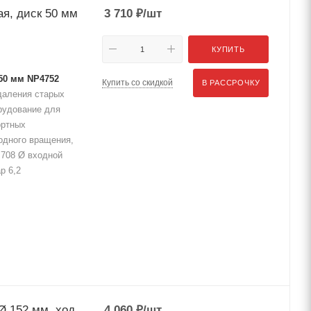
я, диск 50 мм
3 710
₽
/шт
КУПИТЬ
50 мм NP4752
Купить со скидкой
В РАССРОЧКУ
даления старых
рудование для
ортных
одного вращения,
 708 Ø входной
р 6,2
 152 мм, ход
4 060
₽
/шт