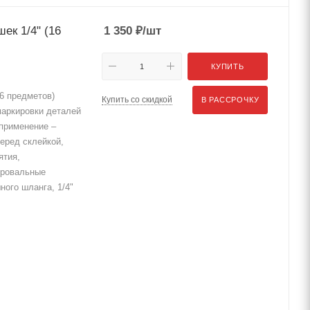
к 1/4" (16
1 350
₽
/шт
КУПИТЬ
6 предметов)
Купить со скидкой
В РАССРОЧКУ
маркировки деталей
 применение –
еред склейкой,
ятия,
ировальные
ного шланга, 1/4"