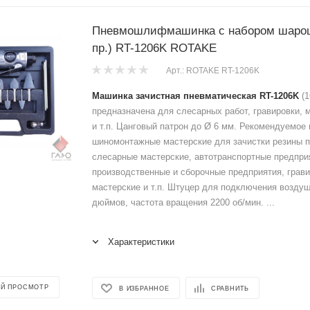
Пневмошлифмашинка с набором шароше
пр.) RT-1206K ROTAKE
Арт.: ROTAKE RT-1206K
Машинка зачистная пневматическая RT-1206K
(1
предназначена для слесарных работ, гравировки, 
и т.п. Цанговый патрон до Ø 6 мм. Рекомендуемое
шиномонтажные мастерские для зачистки резины п
слесарные мастерские, автотранспортные предпри
производственные и сборочные предприятия, грав
мастерские и т.п. Штуцер для подключения воздуш
дюймов, частота вращения 2200 об/мин. ...
Характеристики
Й ПРОСМОТР
В ИЗБРАННОЕ
СРАВНИТЬ