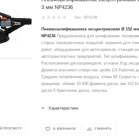
3 мм NP4236
Арт.: NP4236
Пневмошлифмашинка эксцентриковая Ø 152 мм
NP4236
Предназначена для шлифования, полировк
старых лакокрасочных покрытий. машинка для то
работ, оборудование для автосервисов, станций ш
автотранспортных предприятий. Тип шлифмашины,
Расположение диска/шпинделя, угловое Ход эксце
Диаметр впускного отверстия, дюйм 1/4 Рабочее д
Среднее потребление воздуха, л/мин 85 Скорость 
вращения, об/мин 10 500 Диаметр диска, мм 152 Ко
диске 6 Крепление диска, липучка.
Характеристики
Й ПРОСМОТР
В ИЗБРАННОЕ
СРАВНИТЬ