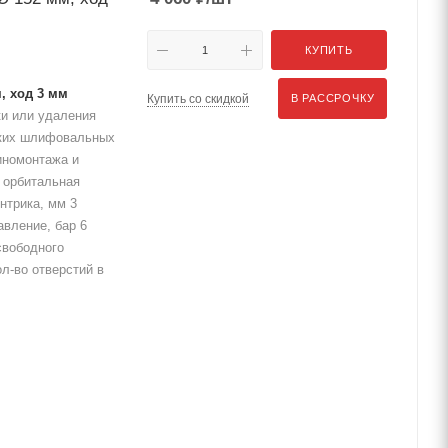
КУПИТЬ
, ход 3 мм
Купить со скидкой
В РАССРОЧКУ
и или удаления
нких шлифовальных
иномонтажа и
 орбитальная
нтрика, мм 3
авление, бар 6
свободного
л-во отверстий в