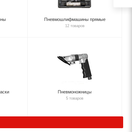
ины
Пневмошлифмашины прямые
12 товаров
аски
Пневмоножницы
5 товаров