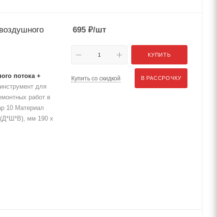
 воздушного
695
₽
/шт
КУПИТЬ
ого потока +
Купить со скидкой
В РАССРОЧКУ
инструмент для
емонтных работ в
ар 10 Материал
(Д*Ш*В), мм 190 x