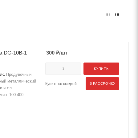
а DG-10B-1
300
₽
/шт
КУПИТЬ
B-1
Продувочный
чный металлический
Купить со скидкой
В РАССРОЧКУ
 и т.п.
мин. 100-400,