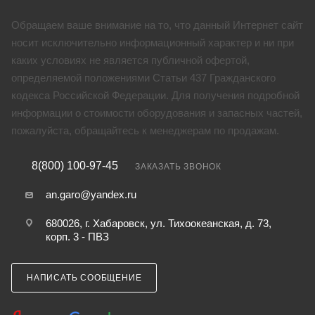
Обращаем ваше внимание на то, что данный Интернет сайт
носит исключительно информационный характер и ни при
каких условиях не является публичной офертой,
определяемой положениями Статьи 437 Гражданского
кодекса Российской Федерации. Для получения подробной
информации о стоимости оборудования и запасных частей,
пожалуйста, обращайтесь к менеджерам по продажам.
8(800) 100-97-45
ЗАКАЗАТЬ ЗВОНОК
an.garo@yandex.ru
680026, г. Хабаровск, ул. Тихоокеанская, д. 73,
корп. 3 - ПВЗ
НАПИСАТЬ СООБЩЕНИЕ