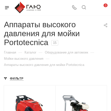
0
Аппараты высокого
давления для мойки
Portotecnica
15
—
—
—
Главная
Каталог
Оборудование для автомоек
—
Мойки высокого давления
Аппараты высокого давления для мойки Portotecnica
ФИЛЬТР