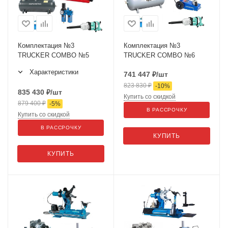
Комплектация №3
Комплектация №3
TRUCKER COMBO №5
TRUCKER COMBO №6
Характеристики
741 447
₽
/шт
823 830
₽
-
10
%
835 430
₽
/шт
Купить со скидкой
879 400
₽
-
5
%
В РАССРОЧКУ
Купить со скидкой
В РАССРОЧКУ
КУПИТЬ
КУПИТЬ