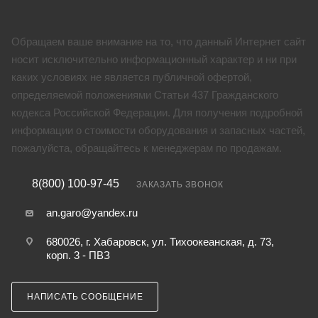
Обращаем ваше внимание на то, что данный Интернет сайт
носит исключительно информационный характер и ни при
каких условиях не является публичной офертой,
определяемой положениями Статьи 437 Гражданского
кодекса Российской Федерации. Для получения подробной
информации о стоимости оборудования и запасных частей,
пожалуйста, обращайтесь к менеджерам по продажам.
8(800) 100-97-45
ЗАКАЗАТЬ ЗВОНОК
an.garo@yandex.ru
680026, г. Хабаровск, ул. Тихоокеанская, д. 73,
корп. 3 - ПВЗ
НАПИСАТЬ СООБЩЕНИЕ